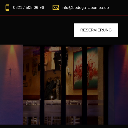


0821 / 508 06 96
info@bodega-labomba.de
RESERVIERUNG