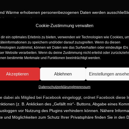
und Wärme erhobenen personenbezogenen Daten werden ausschließlic
Dritte weiter gegeben.
Cookie-Zustimmung verwalten
ten fremde Rechte Dritter oder gesetzliche Bestimmungen verletzen, so
dir ein optimales Erlebnis zu bieten, verwenden wir Technologien wie Cookies, u
äteinformationen zu speichern und/oder darauf zuzugreifen. Wenn du diesen
beanstandeten Passagen unverzüglich entfernt werden, ohne dass von Ih
hnologien zustimmst, können wir Daten wie das Surfverhalten oder eindeutige IDs
 Ihnen ohne vorherige Kontaktaufnahme ausgelöste Kosten werden wir v
ser Website verarbeiten. Wenn du deine Zustimmung nicht erteilst oder zurückziehs
timmungen einreichen.
nen bestimmte Merkmale und Funktionen beeinträchtigt werden.
Akzeptieren
Ablehnen
Einstellungen anseh
zialen Netzwerks facebook.com verwendet, das von der Facebook Inc., 
 solchen Plugin versehene Internetseiten unserer Internetpräsenz aufr
Datenschutzerklärung
Impressum
tteilung an Ihren Browser auf der Internetseite dargestellt. Hierdurch
ie dabei als Mitglied bei Facebook eingeloggt, ordnet Facebook diese
nktionen (z. B. Anklicken des „Gefällt mir“- Buttons, Abgabe eines Ko
usloggen vor Nutzung des Plugins verhindern können. Nähere Inform
e und Möglichkeiten zum Schutz Ihrer Privatsphäre finden Sie in den