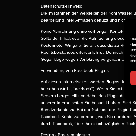
Datenschutz-Hinweis:
Die im Rahmen der Webseiten der Kohl Wasser 
Bearbeitung Ihrer Anfragen genutzt und nicht an 
Keine Abmahnung ohne vorherigen Kontakt!
Sollte der Inhalt oder die Aufmachung dieser Sei
Um 
Ger
Kostennote. Wir garantieren, dass die zu Recht 
Tec
Rechtsbeistandes erforderlich ist. Dennoch von
die
Gegenklage wegen Verletzung vorgenannter Bes
kön
Verwendung von Facebook-Plugins:
Auf diesen Internetseiten werden Plugins des so
betrieben wird („Facebook“). Wenn Sie mit einen
Servern hergestellt und dabei das Plugin durch Mi
unserer Internetseiten Sie besucht haben. Sind S
Benutzerkonto zu. Bei der Nutzung der Plugin-Fu
Facebook-Konto zugeordnet, was Sie nur durch A
durch Facebook, über Ihre diesbezüglichen Recht
Design / Programmierung: